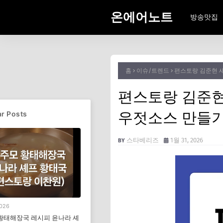
온에어노트
방송맛집
홈
이슈/트렌드
편스토랑 김준현 
편스토랑 김준현
우젓소스 만들
r Posts
스타베리즈
1월 31, 2026
2026
황태해장국 레시피 윤나라 셰