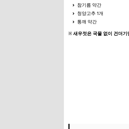
참기름 약간
청양고추 1개
통깨 약간
※
새우젓은 국물 없이 건더기
김준현 통깨 보러가기