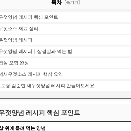
목차
[숨기기]
우젓양념 레시피 핵심 포인트
우젓소스 재료 정리
우젓양념 레시피
우젓양념 레시피｜삼겹살과 먹는 법
겹살 오합 완성
념새우젓소스 레시피 핵심 요약
편스토랑 김준현 새우젓양념 레시피 만들어보세요
우젓양념 레시피 핵심 포인트
살 위에 올려 먹는 양념