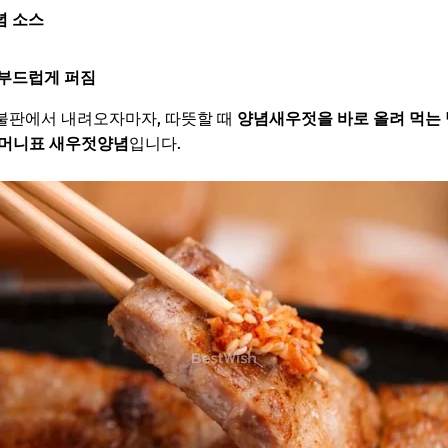
념 소스
 부드럽게 퍼짐
불판에서 내려오자마자, 따뜻할 때
양념새우젓을 바로 올려 먹는
어머니표 새우젓양념
입니다.