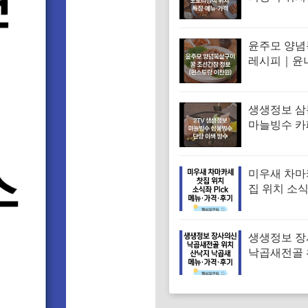
꾸미 수육 
맛집 특징·
윤주모 양
레시피｜윤
꿀 조선간장 
스토랑 이찬
생생정보 
마늘빙수 카
단양 이색 빙
메뉴·가격 (
독하다 독해
미우새 차마
집 위치 소
차 김부각샐
장스프 황차
뉴·가격·후
생생정보 
낙곱새전골 
낙지 낙곱새
엄 낙곱새집
뉴·가격·후