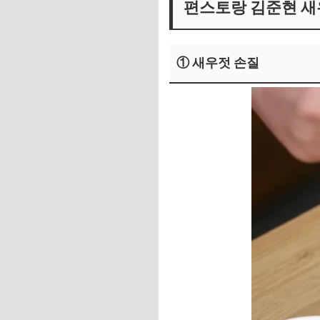
편스토랑 김준현 
① 새우젓 손질