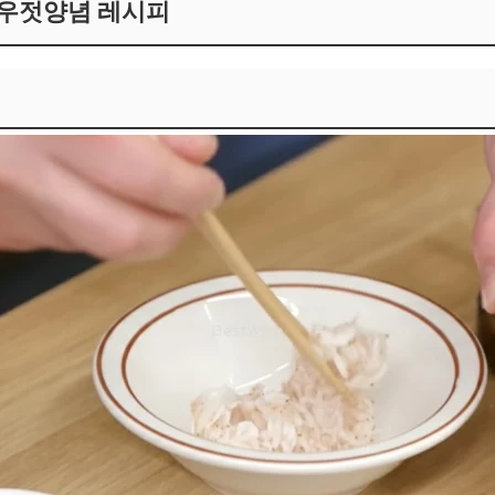
새우젓양념 레시피