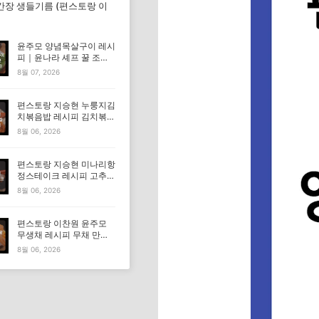
간장 생들기름 (편스토랑 이
윤주모 양념목살구이 레시
피｜윤나라 셰프 꿀 조선
간장 정보 (편스토랑 이찬
8월 07, 2026
원)
편스토랑 지승현 누룽지김
치볶음밥 레시피 김치볶음
밥 만드는법
8월 06, 2026
편스토랑 지승현 미나리항
정스테이크 레시피 고추장
마요소스 만드는법
8월 06, 2026
편스토랑 이찬원 윤주모
무생채 레시피 무채 만드
는법
8월 06, 2026