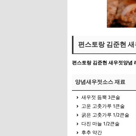
편스토랑 김준현 새
편스토랑 김준현 새우젓양념 
양념새우젓소스 재료
새우젓 듬뿍 3큰술
고운 고춧가루 1큰술
굵은 고춧가루 1/2큰술
다진 마늘 1/2큰술
후추 약간