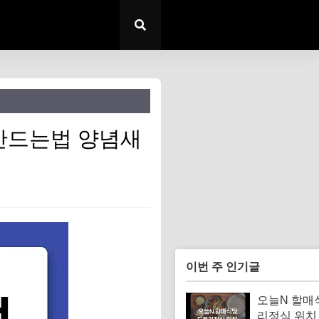
만드는법 양념새
이번 주 인기글
오늘N 할매
리정식 위치