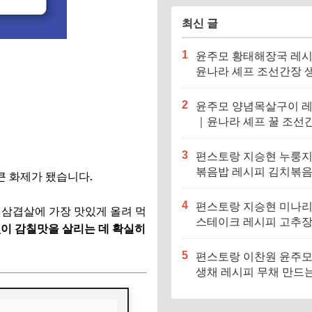
최신 글
1
윤주모 황태해장국 레
윤나라 셰프 조선간장 
기름 (편스토랑 이찬원)
2
윤주모 양념목살구이 
｜윤나라 셰프 꿀 조선
정보 (편스토랑 이찬원)
3
편스토랑 지승현 누룽
볶음밥 레시피 김치볶
큰 화제가 됐습니다.
만드는법
4
편스토랑 지승현 미나
, 삼겹살에 가장 맛있게 올려 먹
스테이크 레시피 고추
없이 감칠맛을 살리는 데 확실히
소스 만드는법
5
편스토랑 이찬원 윤주모
생채 레시피 무채 만드