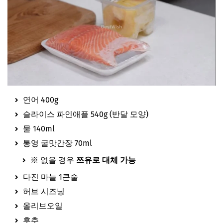
연어 400g
슬라이스 파인애플 540g (반달 모양)
물 140ml
통영 굴맛간장 70ml
※ 없을 경우
쯔유로 대체 가능
다진 마늘 1큰술
허브 시즈닝
올리브오일
후추