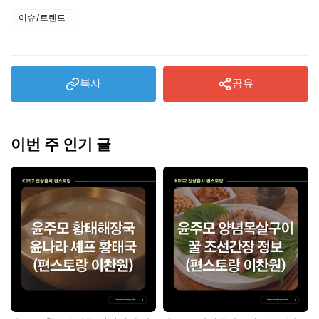
이슈/트렌드
복사
공유
이번 주 인기 글