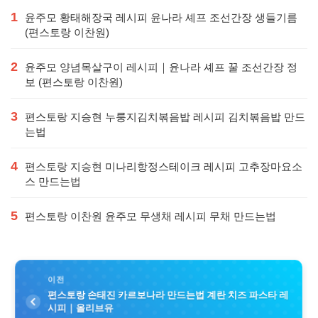
1
윤주모 황태해장국 레시피 윤나라 셰프 조선간장 생들기름
(편스토랑 이찬원)
2
윤주모 양념목살구이 레시피｜윤나라 셰프 꿀 조선간장 정
보 (편스토랑 이찬원)
3
편스토랑 지승현 누룽지김치볶음밥 레시피 김치볶음밥 만드
는법
4
편스토랑 지승현 미나리항정스테이크 레시피 고추장마요소
스 만드는법
5
편스토랑 이찬원 윤주모 무생채 레시피 무채 만드는법
이전
편스토랑 손태진 카르보나라 만드는법 계란 치즈 파스타 레
시피｜올리브유