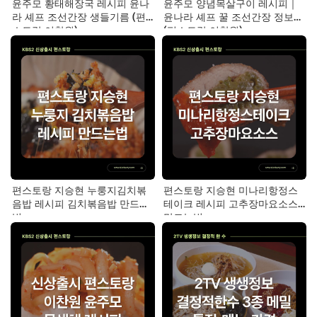
윤주모 황태해장국 레시피 윤나
윤주모 양념목살구이 레시피｜
라 셰프 조선간장 생들기름 (편
윤나라 셰프 꿀 조선간장 정보
스토랑 이찬원)
(편스토랑 이찬원)
편스토랑 지승현 누룽지김치볶
편스토랑 지승현 미나리항정스
음밥 레시피 김치볶음밥 만드는
테이크 레시피 고추장마요소스
법
만드는법