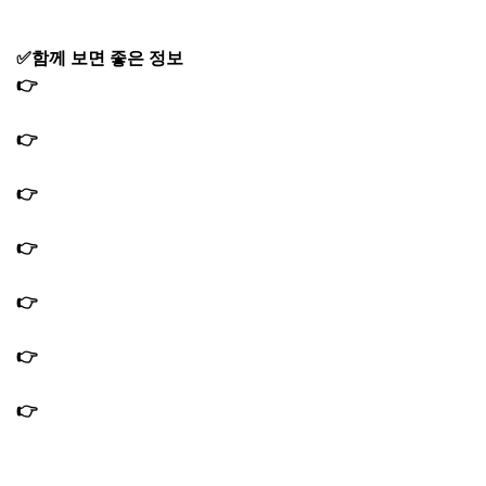
✅함께 보면 좋은 정보
👉
편스토랑 손태진 카르보나라 만드는법 계란 치즈 파스타
레시피｜올리브유
👉
편스토랑 장민호 포항 대게집 게딱지볶음밥 대게찜 식당
홍게라면 구룡포 맛집
👉
편스토랑 문정희 쑥두유 만드는법 쑥가루 꿀 변비 쾌변
레시피｜쉐이커 제품
👉
편스토랑 문정희 쾌변수프 쾌변주스 만드는법 쾌변3종 2
번째 쾌변스프 레시피
👉
편스토랑 김강우 그릭요구르트 만드는법｜모발모발 그
릭요거트 레시피 서리태 흑임자
👉
편스토랑 장민호 매콤돼지갈비찜 누룽지 매콤돼갈누룽
지탕 이천쌀 식혜
👉
편스토랑 장민호 쌀렁탕 사골 없이 쌀로 끓이는 설렁탕
이천쌀 올리브오일