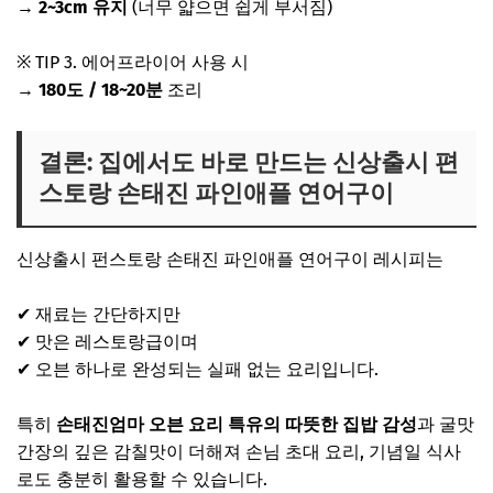
→
2~3cm 유지
(너무 얇으면 쉽게 부서짐)
※ TIP 3. 에어프라이어 사용 시
→
180도 / 18~20분
조리
결론: 집에서도 바로 만드는 신상출시 편
스토랑 손태진 파인애플 연어구이
신상출시 펀스토랑 손태진 파인애플 연어구이 레시피는
✔ 재료는 간단하지만
✔ 맛은 레스토랑급이며
✔ 오븐 하나로 완성되는 실패 없는 요리입니다.
특히
손태진엄마 오븐 요리 특유의 따뜻한 집밥 감성
과 굴맛
간장의 깊은 감칠맛이 더해져 손님 초대 요리, 기념일 식사
로도 충분히 활용할 수 있습니다.