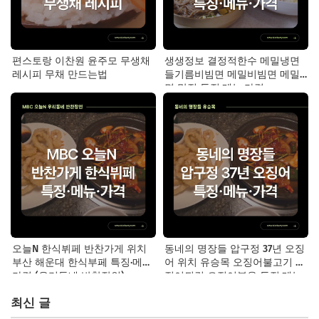
편스토랑 이찬원 윤주모 무생채
생생정보 결정적한수 메밀냉면
레시피 무채 만드는법
들기름비빔면 메밀비빔면 메밀
면 맛집 특징·메뉴·가격
오늘N 한식뷔페 반찬가게 위치
동네의 명장들 압구정 37년 오징
부산 해운대 한식부페 특징·메뉴·
어 위치 유승목 오징어불고기 오
가격 (우리동네 반찬장인)
징어튀김 오징어볶음 특징·메뉴·
가격
최신 글