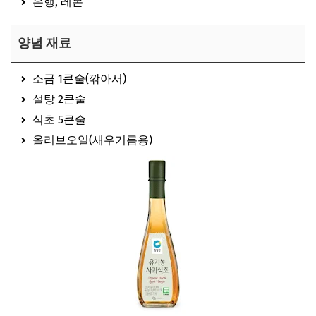
은행, 레몬
양념 재료
소금 1큰술(깎아서)
설탕 2큰술
식초 5큰술
올리브오일(새우기름용)