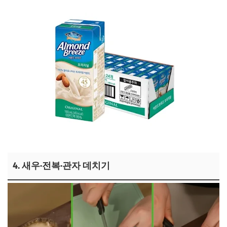
용여한끼 아몬드 우유 보러가기
4. 새우·전복·관자 데치기