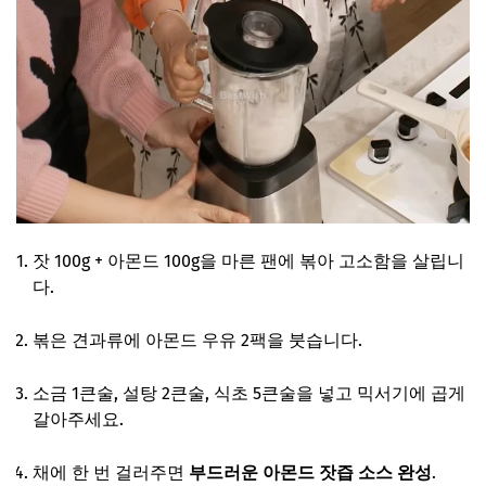
잣 100g + 아몬드 100g을 마른 팬에 볶아 고소함을 살립니
다.
볶은 견과류에 아몬드 우유 2팩을 붓습니다.
소금 1큰술, 설탕 2큰술, 식초 5큰술을 넣고 믹서기에 곱게
갈아주세요.
채에 한 번 걸러주면
부드러운 아몬드 잣즙 소스 완성
.