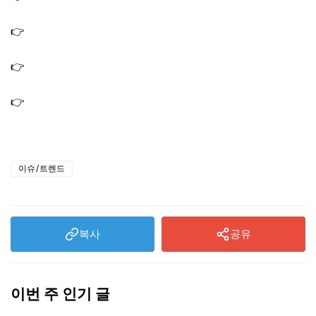
선찜 요리 레시피
👉
용여한끼 안유성 김치 유부 우동 만드는법 대통령의 야
식 레시피 우동면 쯔유
👉
용여한끼 안유성 박고지 김초밥 계란말이 달걀말이 만드
는법 만능 육수 레시피
👉
용여한끼 조서형 환장의 곰치국 만드는법 냄비 하나로
끝내는 레시피
이슈/트렌드
복사
공유
이번 주 인기 글