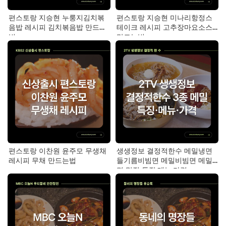
편스토랑 지승현 누룽지김치볶
편스토랑 지승현 미나리항정스
음밥 레시피 김치볶음밥 만드는
테이크 레시피 고추장마요소스
법
만드는법
편스토랑 이찬원 윤주모 무생채
생생정보 결정적한수 메밀냉면
레시피 무채 만드는법
들기름비빔면 메밀비빔면 메밀
면 맛집 특징·메뉴·가격