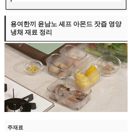
용여한끼 윤남노 셰프 아몬드 잣즙 영양
냉채 재료 정리
주재료