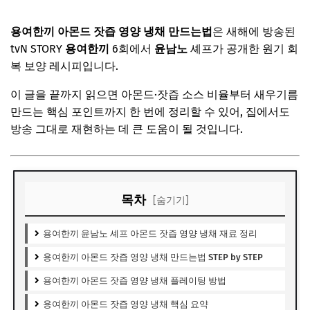
용여한끼 아몬드 잣즙 영양 냉채 만드는법
은 새해에 방송된
tvN STORY
용여한끼
6회에서
윤남노
셰프가 공개한 원기 회
복 보양 레시피입니다.
이 글을 끝까지 읽으면 아몬드·잣즙 소스 비율부터 새우기름
만드는 핵심 포인트까지 한 번에 정리할 수 있어, 집에서도
방송 그대로 재현하는 데 큰 도움이 될 것입니다.
목차
[숨기기]
용여한끼 윤남노 셰프 아몬드 잣즙 영양 냉채 재료 정리
용여한끼 아몬드 잣즙 영양 냉채 만드는법 STEP by STEP
용여한끼 아몬드 잣즙 영양 냉채 플레이팅 방법
용여한끼 아몬드 잣즙 영양 냉채 핵심 요약