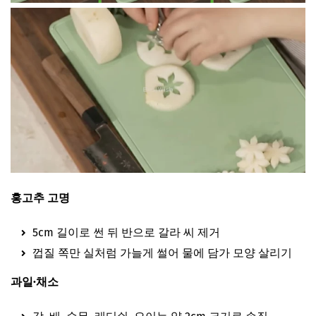
홍고추 고명
5cm 길이로 썬 뒤 반으로 갈라 씨 제거
껍질 쪽만 실처럼 가늘게 썰어 물에 담가 모양 살리기
과일·채소