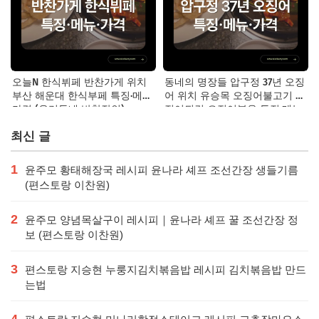
오늘N 한식뷔페 반찬가게 위치
동네의 명장들 압구정 37년 오징
부산 해운대 한식부페 특징·메뉴·
어 위치 유승목 오징어불고기 오
가격 (우리동네 반찬장인)
징어튀김 오징어볶음 특징·메뉴·
가격
최신 글
1
윤주모 황태해장국 레시피 윤나라 셰프 조선간장 생들기름
(편스토랑 이찬원)
2
윤주모 양념목살구이 레시피｜윤나라 셰프 꿀 조선간장 정
보 (편스토랑 이찬원)
3
편스토랑 지승현 누룽지김치볶음밥 레시피 김치볶음밥 만드
는법