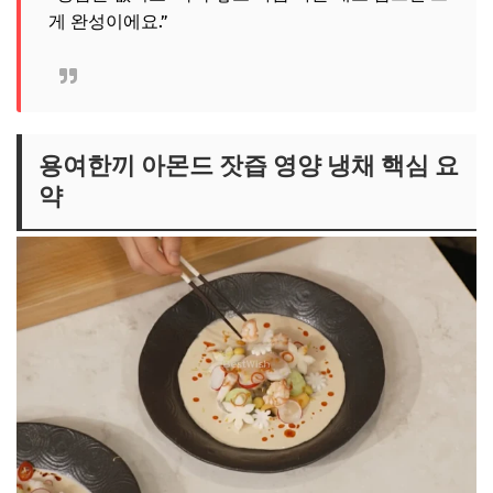
게 완성이에요.”
용여한끼 아몬드 잣즙 영양 냉채 핵심 요
약