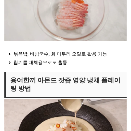
볶음밥, 비빔국수, 회 마무리 오일로 활용 가능
참기름 대체용으로도 훌륭
용여한끼 아몬드 잣즙 영양 냉채 플레이
팅 방법