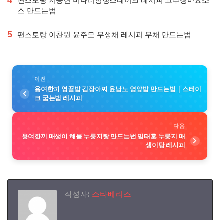
4
편스토랑 지승현 미나리항정스테이크 레시피 고추장마요소
스 만드는법
5
편스토랑 이찬원 윤주모 무생채 레시피 무채 만드는법
이전
용여한끼 영끌밥 김장아찌 윤남노 영양밥 만드는법｜스테이
크 굽는법 레시피
다음
용여한끼 매생이 해물 누룽지탕 만드는법 임태훈 누룽지 매
생이탕 레시피
작성자:
스타베리즈