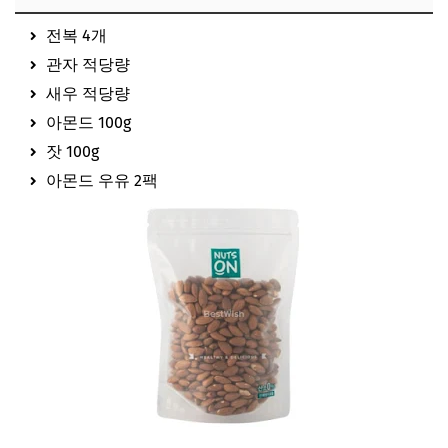
전복 4개
관자 적당량
새우 적당량
아몬드 100g
잣 100g
아몬드 우유 2팩
용여한끼 아몬드 보러가기