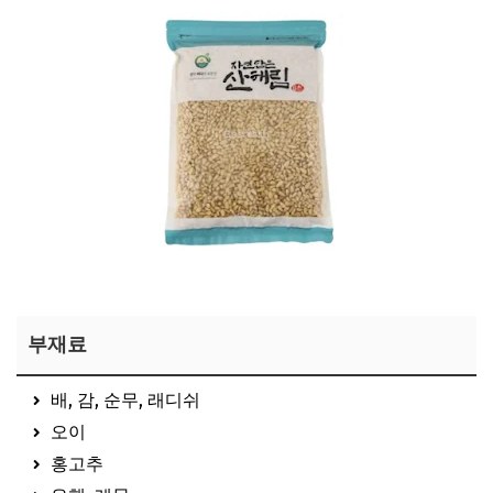
용여한끼 잣 보러가기
부재료
배, 감, 순무, 래디쉬
오이
홍고추