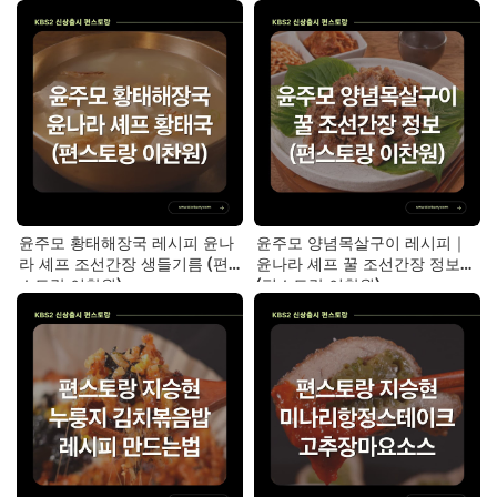
윤주모 황태해장국 레시피 윤나
윤주모 양념목살구이 레시피｜
라 셰프 조선간장 생들기름 (편
윤나라 셰프 꿀 조선간장 정보
스토랑 이찬원)
(편스토랑 이찬원)