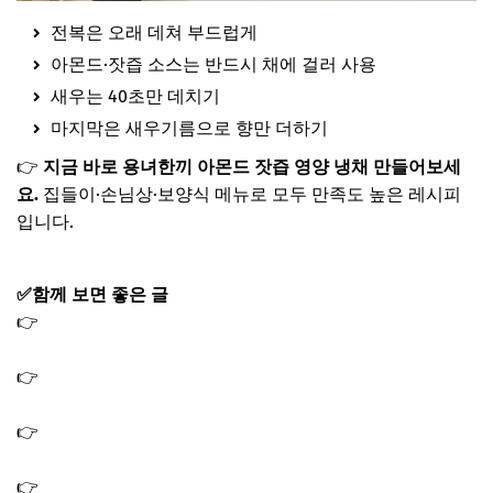
전복은 오래 데쳐 부드럽게
아몬드·잣즙 소스는 반드시 채에 걸러 사용
새우는 40초만 데치기
마지막은 새우기름으로 향만 더하기
👉
지금 바로 용녀한끼 아몬드 잣즙 영양 냉채 만들어보세
요.
집들이·손님상·보양식 메뉴로 모두 만족도 높은 레시피
입니다.
✅함께 보면 좋은 글
👉
용여한끼 영끌밥 김장아찌 윤남노 영양밥 만드는법｜스
테이크 굽는법 레시피
👉
용여한끼 비프 브루기뇽 신종철 프랑스식 갈비찜｜피노
누아 와인 용녀한끼
👉
용여한끼 실당면 가리비찜 만드는법 박은영 가리비 당면
요리 레시피 용녀한끼
👉
용여한끼 두반장 우럭찜 만드는법 박은영 우럭 조림 생