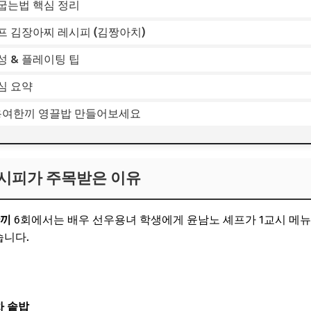
굽는법 핵심 정리
프 김장아찌 레시피 (김짱아치)
 & 플레이팅 팁
심 요약
 용여한끼 영끌밥 만들어보세요
시피가 주목받은 이유
끼
6회에서는 배우
선우용녀 학생에게
윤남노 셰프가 1교시 메뉴
습니다.
 솥밥