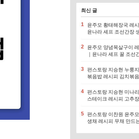
최신 글
1
윤주모 황태해장국 레
윤나라 셰프 조선간장 
기름 (편스토랑 이찬원)
2
윤주모 양념목살구이 
｜윤나라 셰프 꿀 조선
정보 (편스토랑 이찬원)
3
편스토랑 지승현 누룽
볶음밥 레시피 김치볶
만드는법
4
편스토랑 지승현 미나
스테이크 레시피 고추
소스 만드는법
5
편스토랑 이찬원 윤주모
생채 레시피 무채 만드