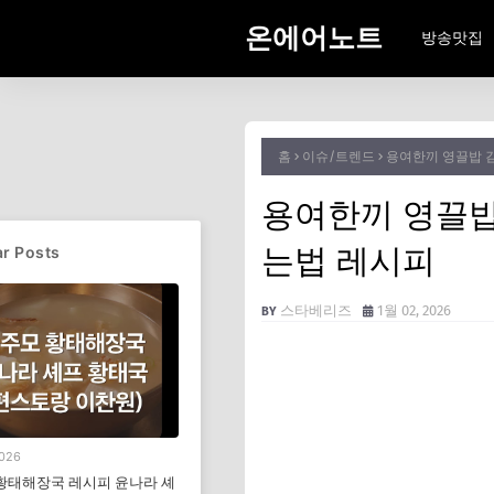
온에어노트
방송맛집
홈
이슈/트렌드
용여한끼 영끌밥 
용여한끼 영끌밥
는법 레시피
r Posts
스타베리즈
1월 02, 2026
2026
황태해장국 레시피 윤나라 셰