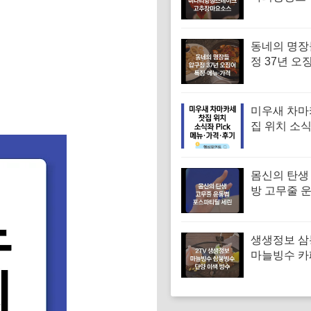
시피 고추
만드는법
동네의 명장
정 37년 오
유승목 오
오징어튀김
음 특징·메
미우새 차마
집 위치 소
차 김부각샐
장스프 황차
뉴·가격·후
몸신의 탄생
방 고무줄 
겨진 치매 
｜포스파티
생생정보 
마늘빙수 카
단양 이색 빙
메뉴·가격 (
독하다 독해