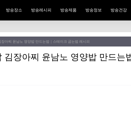
방송장소
방송레시피
방송제품
방송정보
방송건강
김장아찌 윤남노 영양밥 만드는법｜스테이크 굽는법 레시피
 김장아찌 윤남노 영양밥 만드는