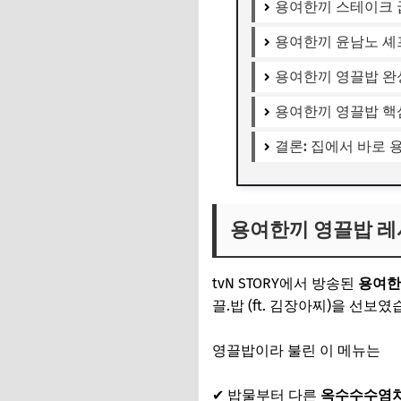
용여한끼 스테이크 
용여한끼 윤남노 셰
용여한끼 영끌밥 완성
용여한끼 영끌밥 핵
결론: 집에서 바로
용여한끼 영끌밥 레
tvN STORY에서 방송된
용여한
끌.밥 (ft. 김장아찌)을 선보였
영끌밥이라 불린 이 메뉴는
✔ 밥물부터 다른
옥수수수염차