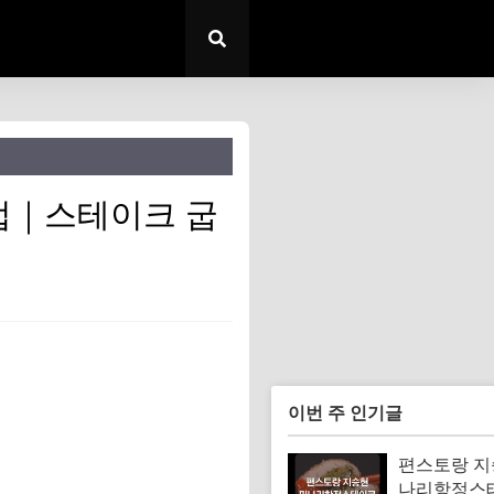
법｜스테이크 굽
이번 주 인기글
편스토랑 지
나리항정스