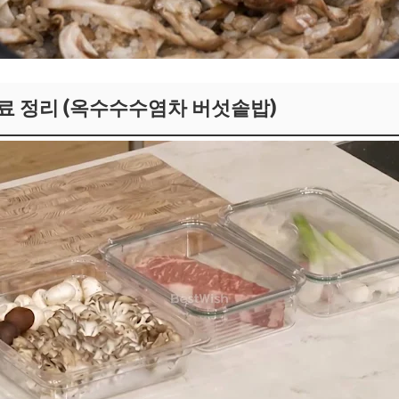
료 정리 (옥수수수염차 버섯솥밥)