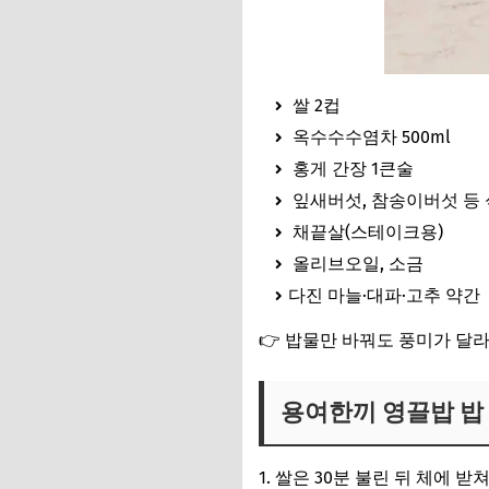
쌀 2컵
옥수수수염차 500ml
홍게 간장 1큰술
잎새버섯, 참송이버섯 등
채끝살(스테이크용)
올리브오일, 소금
다진 마늘·대파·고추 약간
👉 밥물만 바꿔도 풍미가 달
용여한끼 영끌밥 밥
1. 쌀은 30분 불린 뒤 체에 받