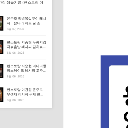
간장 생들기름 (편스토랑 이
윤주모 양념목살구이 레시
피｜윤나라 셰프 꿀 조선
간장 정보 (편스토랑 이찬
8월 07, 2026
원)
편스토랑 지승현 누룽지김
치볶음밥 레시피 김치볶음
밥 만드는법
8월 06, 2026
편스토랑 지승현 미나리항
정스테이크 레시피 고추장
마요소스 만드는법
8월 06, 2026
편스토랑 이찬원 윤주모
무생채 레시피 무채 만드
는법
8월 06, 2026